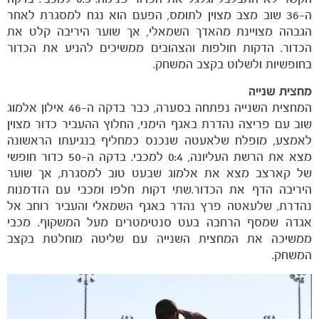
ה-36 שוב מצב מצוין לתומס, הפעם הוא נגח למסגרת לאחר
הגבהה מצויינת מהאדך השמאלי, אך שוער היריבה קלט את
הכדור. הדקות חולפות והצהובים ממשיכים להניע את הכדור
בחופשיות ולשלוט בקצב המשחק.
מחצית שנייה
המחצית השנייה נפתחה בסערה, כבר בדקה ה-46 אילון אלמוג
שוב עם פריצה נהדרת באגף הימני, החלוץ ההעביר כדור מצוין
לאמצע, מופלח שלאעטה שנכנס כמחליף בנגיעתו הראשונה
מצא את הרשת העליונה, 0:4 למכבי. בדקה ה-50 כדור חופשי
של קארצב מצא את אלמוג שבעט טוב למסגרת, אך שוער
משחקים
היריבה הדף את הכדור.שתי דקות חלפו ומכבי עם הזדמנות
ותוצאות
נהדרת, שלעאטה פרץ נהדר באגף השמאלי והעביר רוחב אל
אגדה שמסף הרחבה בעט סנטימטרים מעל המשקוף. מכבי
ממשיכה את המחצית השנייה עם שליטה מוחלטת בקצב
המשחק.