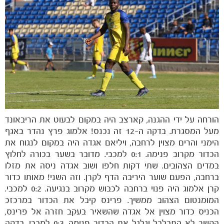
הורחה על ידי ההגנה, קארצב היה במקום לבעוט את הריבאונד
מעל המסגרת. בדקה ה-12 זה נכנס! אלמוג פרץ נהדר באגף
הימני והרים מצוין לרחבה, ויליאם אגדה היה במקום לנגוח את
הכדור מקרוב פנימה. 0:1 למכבי. מדובר בשער בכורה לחלוץ
במדים הצהובים. שתי דקות חלפו ושוב אגדה ניסה את מזלו
ברחבה, הפעם שוער היריבה הדף לקרן. וזה השני! מאותו כדור
קרן אלמוג היה פנוי ברחבה לכבוש מקרוב בנגיעה. 0:2 למכבי.
המומנטום הצהוב ממשיך. פרינס קיבל את הכדור במרכזכ
הכניס כדור מצוין אל אגדה שהשאיר בעקב חזרה אל פרינס,
הקשר לא התבלבל וגלגל את הכדור פנימה. 0:3 למכבי. בדקה