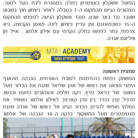
הפועל אשקלון באצטדיון רמלה במסגרת ליגת העל לנוער.
הצהובים הגיעו מהמקום ה-7 בטבלה לאחר ניצחון חוץ בשבוע
שעבר נגד באר שבע, מנגד אשקלון הגיעה למפגש מהמקום
ה-15 כשבמאזנם אין עדיין ניצחון ליגה. מאמן הקבוצה, גיא
צרפתי, בחר לפתוח בחלק הקדמי עם אילון אלמוג , אייל חן
וויליאם אגדה.
מחצית ראשונה
המשחק נפתח בהזדמנות לטובת האורחים, הגבהה מהאגף
הימני מצאה את ראשו של אוזן שליאל שנגח את הכדור מעל
השער של דניאל פרץ. דקה חלפה והצהובים כמעט וכבשו,
תרגיל קרן נהדר בין עדן קארצב לאילון אלמוג השאיר את
הקבוצות
החלוץ חופשי להרים, הכדור הגיע אל ראשו של אגדה שנגח
סנטימטרים מעל המשקוף.
בדקה ה-10 הגבהה של אלמוג