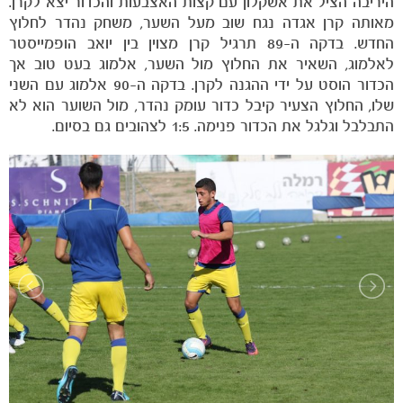
היריבה הציל את אשקלון עם קצות האצבעות והכדור יצא לקרן.
מאותה קרן אגדה נגח שוב מעל השער, משחק נהדר לחלוץ
החדש. בדקה ה-89 תרגיל קרן מצוין בין יואב הופמייסטר
לאלמוג, השאיר את החלוץ מול השער, אלמוג בעט טוב אך
הכדור הוסט על ידי ההגנה לקרן. בדקה ה-90 אלמוג עם השני
שלו, החלוץ הצעיר קיבל כדור עומק נהדר, מול השוער הוא לא
התבלבל וגלגל את הכדור פנימה. 1:5 לצהובים גם בסיום.
כרטיסים