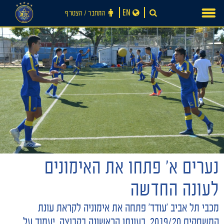
Ski
EN
התחבר ‪/‬ הצטרף
t
conten
חדשות
נערים א׳ פתחו את האימונים
לעונה החדשה
מכבי תל אביב ׳עודד׳ פתחה את אימוניה לקראת עונת
המשחקים 2019/20. בעונתו הראשונה בקבוצה, יעמוד על