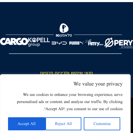
FOREVER
תנאי שימוש ומדיניות פרטיות
כללי כניסה והתנהגות באצטדיון ותנאי שימוש בכרטיסים
We value your privacy
דרושים
We use cookies to enhance your browsing experience, serve
personalised ads or content, and analyse our traffic. By clicking
צור קשר
האתר שאתה גולש בו עשוי להשתמש בעוגיות (קוקיז) ובטכנולוגיות דומות.
"Accept All", you consent to our use of cookies.
על ידי כניסה לאתר אתה מאשר את תנאי השימוש הכוללים שימוש בעוגיות
(קוקיז).
Accept All
Reject All
Customise
אישור
Powered by