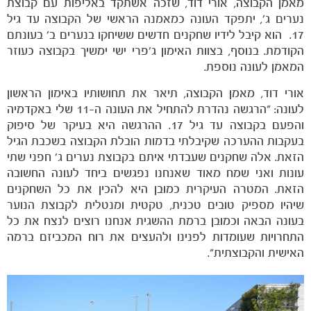
מאמן הקבוצה, אורי דוד, שזכה אשתקד באליפות עם קבוצת
נערים ג׳, יתפקד העונה כמאמנה הראשי של הקבוצה עד גיל
17.
הוא קיבל לידיו שחקנים חדשים ששיחקו בנערים ב׳ בעונתם
הקודמת. בנוסף, בצוות האימון ג׳פרי ישי ימשיך בקבוצה כעוזר
הקבוצות
המאמן לעונה נוספת.
אורי דוד, מאמן הקבוצה, תיאר את תחושותיו באימון הראשון
לעונה: ״הרגשה נהדרת להתחיל את העונה ה-11 שלי באקדמיה
והפעם בקבוצה עד גיל 17. ההרגשה היא בעיקר של סיפוק
בעקבות ההערכה שקיבלתי בדמות הובלת הקבוצה בשכבת הגיל
הזאת. אלה שחקנים שעבדתי איתם בקבוצת נערים ג׳ חפני שתי
עונות ואני שמח מאוד שאנחנו נפגשים ביחד לעונה החשובה
הזאת. המטרה העיקרית כמובן היא להכין את כל השחקנים
שיהיו מספיק טובים טכנית, טקטית ומנטלית לקבוצת הנוער
בעונה הבאה וכמובן ברמת ההשגית אנחנו רוצים לנצח את כל
התחרויות שעומדות לפנינו ולהעצים את רוח המכביזם ברמה
האישית והקבוצתית״.