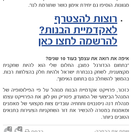
מגוונות. הוסיפו גם יחידת אימון כושר שתורמת לנו".
רוצות להצטרף
לאקדמיית הבנות?
להרשמה לחצו כאן
איפה את רואה את עצמך בעוד 10 שנים?
"בתחום הכדורגל כמובן. החלום שלי הוא להיות שחקנית
מקצוענית, לשחק בנבחרת ישראל ולהיות חלק בהצלחות רבות.
בהמשך להשתלב גם בתחום האימון".
משחקים
כזכור, פרוייקט אקדמיית הבנות מנוהל על פי הפילוסופיה של
ותוצאות
המנהל הביצועי של המועדון, פטריק ואן לוון. את הפרוייקט עצמו
מנהלת דנה ניסנבוים ותחתיה עובדים צוות מקצועי של מאמנים
ומאמנות במטרה להכשיר את דור השחקניות הצעירות בתנאים
הטובים ביותר.
שתף את הכתבה:
הדפס