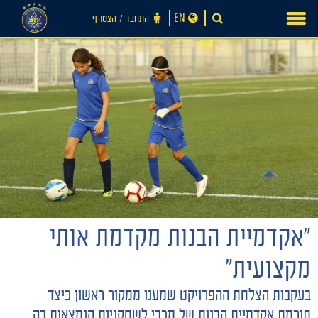
Ski
EN
התחבר ‪/‬ הצטרף
t
conten
"אקדמיית הבנות מקדמת אותי
חדשות
מקצועית"
בעקבות הצלחת ההפרויקט שמענו ממקור ראשון כיצד
תורמת אקדמיית הבנות של מכבי לשחקניות הנמצאות בה.