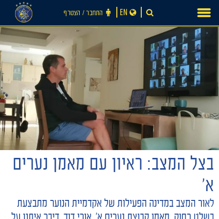
Ski
EN
התחבר ‪/‬ הצטרף
t
conten
בצל המצב: ראיון עם מאמן נערים
א׳
חדשות
לאור המצב במדינה הפעילות של אקדמיית הנוער מתבצעת
בשלט רחוק. מאמן קבוצת נערים א׳, אורי דוד, דיבר איתנו על