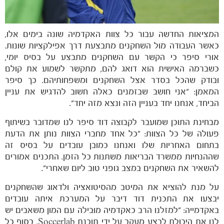
המציאות החדשה עבור כל צוות האקדמיה שונה בימים אלו,
כאשר העבודה מול השחקנים מתבצעת דרך אפילקציות שונות.
אורי סיפר כי הקשר עם השחקנים מתבצע על בסיס יומי,
כשברמה האישית הוא דואג להם, מתקשר לשמוע את קולם
ובודק שהכל בסדר אצל השחקנים ומשפחותיהם. כך סיפר
המאמן: ״אני חושב שבזמנים כאלה חשוב להדגיש את עניין
הביחד, אנחנו יחד בעניין הזה ונצא מזה יחד״.
מבחינת התוכן שמועבר לקבוצה דוד סיפר לנו שמדובר בשיתוף
פעולה של כל הצוות: ״כל אחד מחברי הצוות נותן את הדעת
בתחום האחריות שלו ואנחנו כמובן עובדים על בסיס זה
שההנחיות ממשרד הבריאות משתנות כל הזמן. התכנים אמורים
להשאיר את השחקנים במצב גופני טוב ליום שאחרי״.
על מנת להוציא את המיטב מהסיטואציה ולדאוג שהשחקנים
יבצעו את התכנית דוד דיבר על המערכת איתה עובדים
באקדמייה: ״למזלנו הרב כאקדמיה מובילה עם המון משאבים יש
לנו את היכולת לבצע מעקב על ידי תוכנת Soccerlab.
בסוף כל