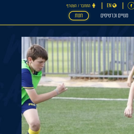
EN
התחבר ‪/‬ הצטרף
מנויים וכרטיסים
חנות