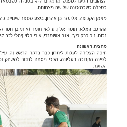
בטבלה כשבמאזנה שלושה ניצחונות.
מאמן הקבוצה, אליעזר בן אהרון, ביצע מספר שינויים ב
ההרכב המלא
נבות, ניב ברקוביץ׳, אנר אושמנדי, אורי הלוי (יהלי לזר 57), מוחמד אבו עיאש (טל תורג'מן 46) ואביב פלס (שחר רוזן 46).
מחצית
ראשונה
חיפה הצליחה לעלות ליתרון כבר בדקה הראשונה. עילא
השוער.