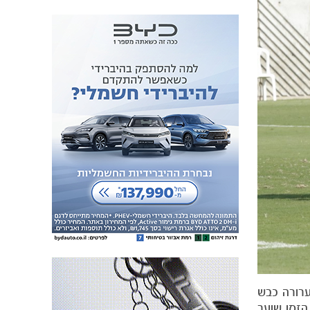
זערורה כבש
זמן שוער