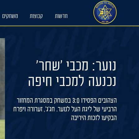
Ski
t
חדשות
קבוצות
משחקים
conten
נוער: מכבי 'שחר'
נכנעה למכבי חיפה
הצהובים הפסידו 3:0 במשחק במסגרת המחזור
הרביעי של ליגת העל לנוער. חג'ג', זערורה ויפרח
הבקיעו לזכות היריבה