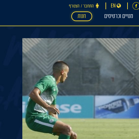
EN
התחבר ‪/‬ הצטרף
מנויים וכרטיסים
חנות