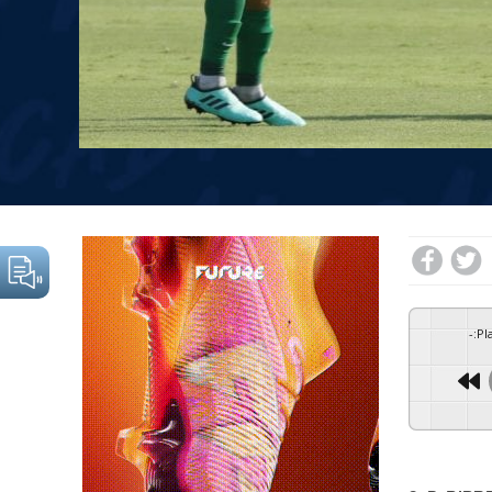
-
:
Pl