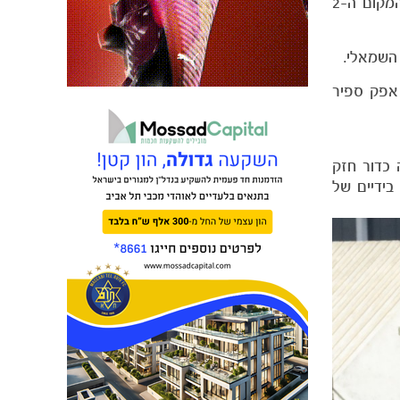
הצהובים הגיעו למפגש מהמקום ה-4 בטבלה כשבמאזנם שני ניצחונות והפסד. מנגד היריבה מהכרמל הגיעה למפגש מהמקום ה-2
 השמאלי.
 (יונתן פורטוגז פז 79), נהוראי ביטון, אפק ספיר
 כדור חזק
ס שנקלטה בידיים של