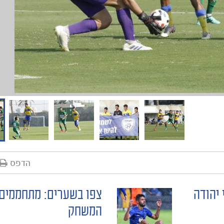
הדפס
צפו בשערים: מתחממים
המשחק