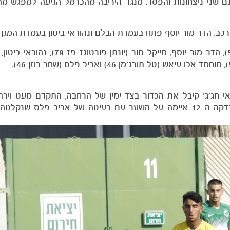
הרכב. הדר מור יוסף פתח בעמדת הבלם ונהוראי ביטון בעמדת המגן
: תומר אלון, עילאי תומר (איתי בן חמו 57), הדר מור יוסף, מייקל מור
י חג'ג' קיבל את הכדור בצד ימין של הרחבה, התקדם מעט וירה
לפינה הקרובה העליונה. מכבי ניסתה לחזור למשחק ובדקה ה-12 איימה על השער עם בעיטה של אביב פל