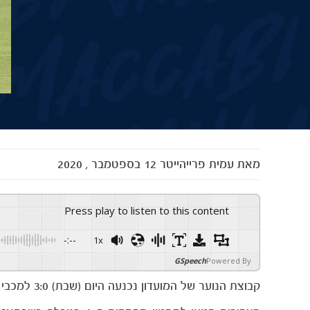
מאת
עמית פרייהייטר
12 בספטמבר , 2020
Press play to listen to this content
-:--
1x
GSpeech
Powered By
קבוצת הנוער של המועדון נכנעה היום (שבת) 3:0 למכבי חיפה במשחק במסגרת המחזור ה-4 בליגת העל לנוער.