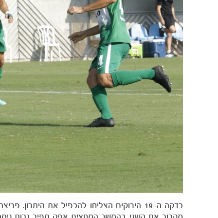
בדקה ה-19 הירוקים הצליחו להכפיל את היתרו
מקרוב את השני. בהמשך המחצית אפק ספיר נבות ניס