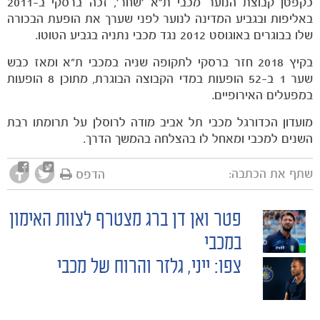
כקפטן קבוצת הנוער מכבי ת"א 'שחר', זכה ברסקי ב-2011
באליפות ובגביע המדינה לנוער לפני שערך את הופעת הבכורה
שלו בבוגרים באוגוסט 2012 נגד מכבי נתניה בגביע הטוטו.
בקיץ 2018 חזר ברסקי לתקופה שניה במכבי ת"א ומאז כבש
שער 1 ב-52 הופעות במדי הקבוצה הבוגרת, מתוכן 8 הופעות
במפעלים האירופיים.
מועדון הכדורגל מכבי תל אביב מודה לרוסלן על תרומתו רבת
השנים למכבי ומאחל לו בהצלחה בהמשך הדרך.
שתף את הכתבה:
הדפס
פטר ואן דן ברג מצטרף לצוות האימון
POST
במכבי
צפו: ייני, גלזר והרוח של מכבי
NAVIGATION