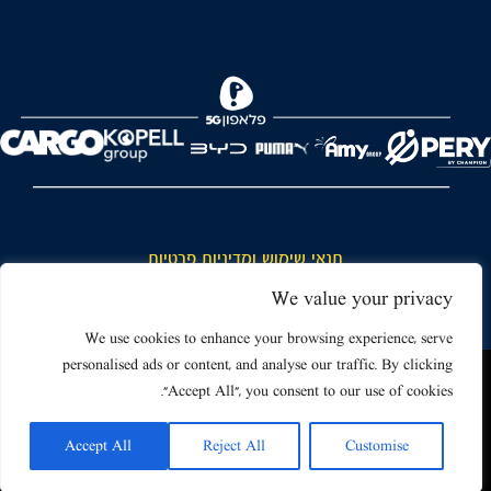
FOREVER
תנאי שימוש ומדיניות פרטיות
כללי כניסה והתנהגות באצטדיון ותנאי שימוש בכרטיסים
We value your privacy
דרושים
We use cookies to enhance your browsing experience, serve
personalised ads or content, and analyse our traffic. By clicking
צור קשר
האתר שאתה גולש בו עשוי להשתמש בעוגיות (קוקיז) ובטכנולוגיות דומות.
"Accept All", you consent to our use of cookies.
על ידי כניסה לאתר אתה מאשר את תנאי השימוש הכוללים שימוש בעוגיות
(קוקיז).
Accept All
Reject All
Customise
אישור
Powered by