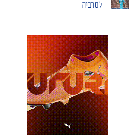
לסרביה
משחקים
ותוצאות