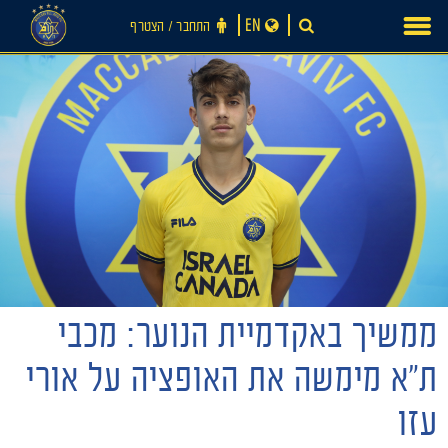
Ski
EN
התחבר ‪/‬ הצטרף
t
conten
חדשות
ממשיך באקדמיית הנוער: מכבי
ת״א מימשה את האופציה על אורי
עזו