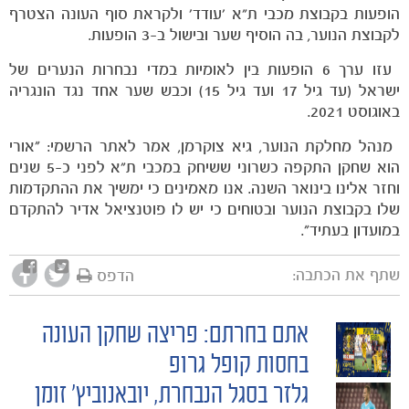
הופעות בקבוצת מכבי ת"א 'עודד' ולקראת סוף העונה הצטרף
לקבוצת הנוער, בה הוסיף שער ובישול ב-3 הופעות.
עזו ערך 6 הופעות בין לאומיות במדי נבחרות הנערים של
ישראל (עד גיל 17 ועד גיל 15) וכבש שער אחד נגד הונגריה
באוגוסט 2021.
מנהל מחלקת הנוער, גיא צוקרמן, אמר לאתר הרשמי: ״אורי
הוא שחקן התקפה כשרוני ששיחק במכבי ת"א לפני כ-5 שנים
וחזר אלינו בינואר השנה. אנו מאמינים כי ימשיך את ההתקדמות
שלו בקבוצת הנוער ובטוחים כי יש לו פוטנציאל אדיר להתקדם
במועדון בעתיד״.
שתף את הכתבה:
הדפס
אתם בחרתם: פריצה שחקן העונה
POST
בחסות קופל גרופ
גלזר בסגל הנבחרת, יובאנוביץ' זומן
NAVIGATION