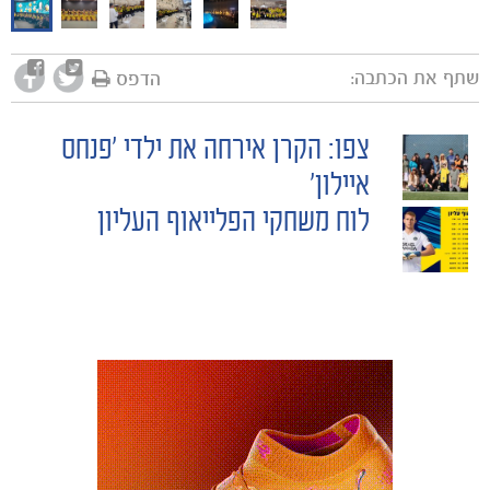
שתף את הכתבה:
הדפס
צפו: הקרן אירחה את ילדי 'פנחס
POST
איילון'
משחקים
לוח משחקי הפלייאוף העליון
NAVIGATION
ותוצאות