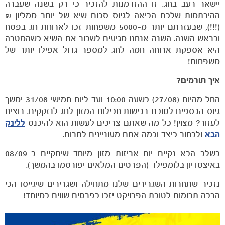
יישאר רעב בחג. זו ההזדמנות להזכיר כי רק בשנה שעברה
ההירתמות שלכם הביאה לגיוס סכום שיא של יותר ממליון ₪
(!!!), שבעזרתם יותר מ-5000 משפחות זכו לארוחת חג בפסח
ובראש השנה. השנה אנחנו מגיעים לשבור את השיא כשהמטרה
היא אספקת ארוחה חמה לחג למספר גדול אפילו יותר של
משפחות!
איך תורמים
?
החל מהיום (27/08) בשעה 10:00 ועד ליום חמישי 31/08 ימשך
גיוס הכספים לטובת רכישות חבילות המזון לחג לנזקקים. רוצים
לעזור? מצוין! כל מה שאתם צריכים לעשות הוא להיכנס
ללינק
הבא
ולבחור כיצד וכמה אתם מעוניינים לתרום.
בשלב הבא נקיים יום אריזות מזון מיוחד שיתקיים ב-08/09
באיצטדיון בלומפילד (הפרטים המלאים יפורסמו בהמשך).
נזכיר שתחרות השגרירים שלנו מתחילה ושגרירים שיגייסו הכי
הרבה תרומות לטובת הפרויקט יזכו בפרסים שווים במיוחד!
משחקים