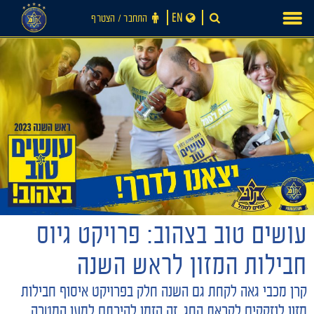
Ski
EN
התחבר ‪/‬ הצטרף
t
conten
עושים טוב בצהוב: פרויקט גיוס
חדשות
חבילות המזון לראש השנה
קרן מכבי גאה לקחת גם השנה חלק בפרויקט איסוף חבילות
מזון לנזקקים לקראת החג. זה הזמן להירתם למען המטרה