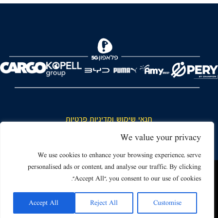
FOREVER
תנאי שימוש ומדיניות פרטיות
כללי כניסה והתנהגות באצטדיון ותנאי שימוש בכרטיסים
We value your privacy
דרושים
We use cookies to enhance your browsing experience, serve
personalised ads or content, and analyse our traffic. By clicking
צור קשר
האתר שאתה גולש בו עשוי להשתמש בעוגיות (קוקיז) ובטכנולוגיות דומות.
"Accept All", you consent to our use of cookies.
על ידי כניסה לאתר אתה מאשר את תנאי השימוש הכוללים שימוש בעוגיות
(קוקיז).
Accept All
Reject All
Customise
אישור
Powered by