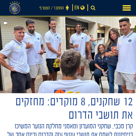
Ski
EN
התחבר ‪/‬ הצטרף
t
conten
12 שחקנים, 8 מוקדים: מחזקים
חדשות
את תושבי הדרום
קרן מכבי, שחקני המועדון ומאמני מחלקת הנוער המשיכו
בניסיונות לשמח את תושבי עוטף עזה והדרום וביום אחד של