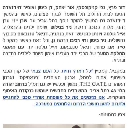
דור פרץ, גבי קניקובסקי, אור יצחק, דן ביטון ואופיר דוידזאדה
הגיעו לבית החולים תל השומר לבקר פצועים, כאשר בהמשך
דוידזאדה גם המשיך למוקד נוסף בתל אביב עם
שרן ייני
. ערן
זהבי, מלווה בכוכב הרשת
ניר בנילוש
, שימח ילדים בהרצליה,
אייל גולסה ויונתן כהן
עשו זאת בנתניה,
דניאל טננבאום
בקיבוץ
נחשולים,
ניר ביטון ורוי רביבו
ברמת גן, וכל זאת כאשר במקביל
סייד אבו פרחי,
דניאל טננבאום, אייל גולסה יחד
עם מאמני
מחלקת הנוער
של מכבי יחד העבירו אימון מיוחד לילדים בחדרה
ובת"א.
במקביל, קמפיין
"כל הארץ חזית, כל העם צבא"
של קרן מכבי
בשיתוף אחים לסמל, ארגון האוהדים 'פנאטיקס' וארגון
האוהדים THE GATE, נמשך ועכשיו יש גם חמ"ל
ברחוב יהודה
הלוי 48 בתל אביב.
המשרדים החדשים ישמשו כנקודת האיסוף
העיקרית.
אנו מזמינים את כל משפחת אוהדי מכבי להתגייס
ולתרום למען תושבי הדרום והלוחמים במערכה.
משחקים
צפו בתמונות:
ותוצאות