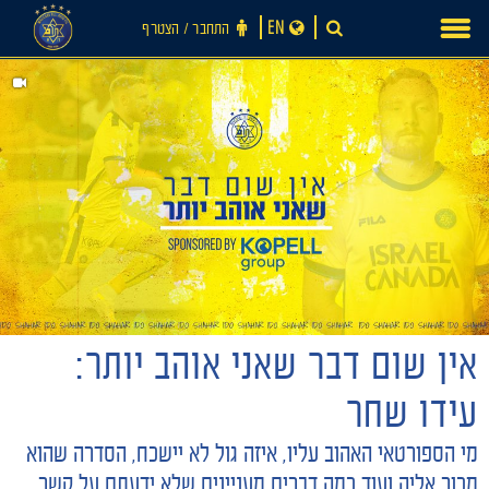
Ski
EN
התחבר ‪/‬ הצטרף
t
conten
חדשות
אין שום דבר שאני אוהב יותר:
עידו שחר
מי הספורטאי האהוב עליו, איזה גול לא יישכח, הסדרה שהוא
מכור אליה ועוד כמה דברים מעניינים שלא ידעתם על קשר