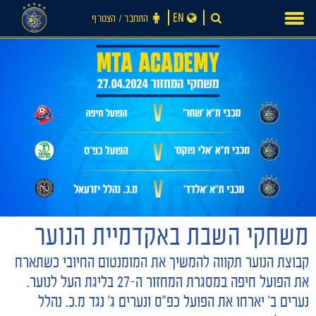
Ski
EN
התחבר ‪/‬ הצטרף
t
conten
חדשות
משחקי השבת באקדמיית הנוער
קבוצת הנוער תקווה להמשיך את המומנטום החיובי כשתארח
את הפועל חיפה במסגרת המחזור ה-27 בליגת העל לנוער.
נערים ב׳ יארחו את הפועל כפ״ס ונערים ג׳ נגד מ.כ. נהלל