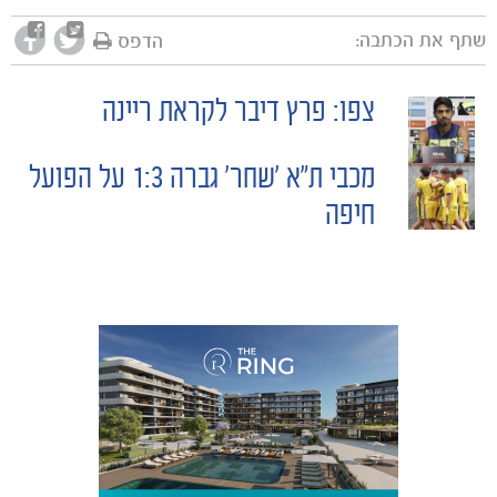
שתף את הכתבה:
הדפס
צפו: פרץ דיבר לקראת ריינה
POST
מכבי ת״א ׳שחר׳ גברה 1:3 על הפועל
NAVIGATION
משחקים
חיפה
ותוצאות