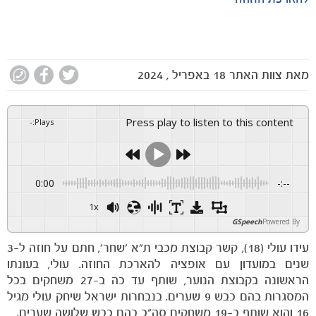
מאת
צוות האתר
18 באפריל , 2024
Press play to listen to this content
-
:
Plays
0:00
-:--
1x
GSpeech
Powered By
עידו עולי (18), קשר קבוצת מכבי ת"א 'שחר', חתם על חוזה ל-3
שנים במועדון עם אופציה להארכת החוזה. עולי, בעונתו
הראשונה בקבוצת הנוער, שותף עד כה ב-27 משחקים בכל
המסגרות בהם כבש 9 שערים. בנבחרות ישראל שיחק עולי מגיל
16 והוא שותף ב-19 משחקים סה"כ בהם כבש שלושה שערים.