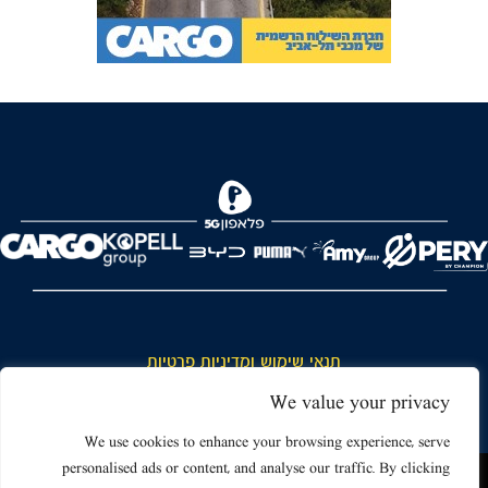
FOREVER
תנאי שימוש ומדיניות פרטיות
כללי כניסה והתנהגות באצטדיון ותנאי שימוש בכרטיסים
We value your privacy
דרושים
We use cookies to enhance your browsing experience, serve
personalised ads or content, and analyse our traffic. By clicking
צור קשר
האתר שאתה גולש בו עשוי להשתמש בעוגיות (קוקיז) ובטכנולוגיות דומות.