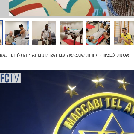
ר אסנת לבציון – קורח
, שנפגשה עם השחקנים ואף התלוותה מקר