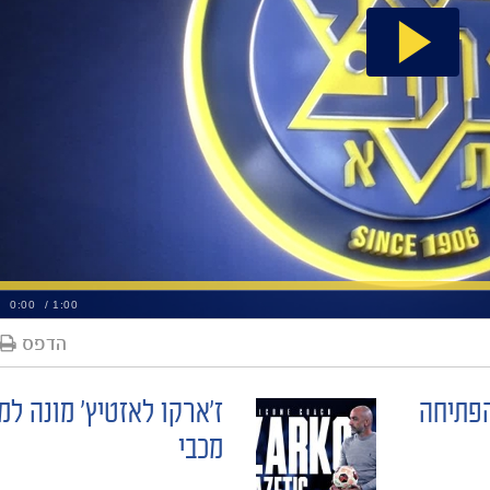
הדפס
הפתיחה
ז'ארקו לאזטיץ' מונה למ
מכבי