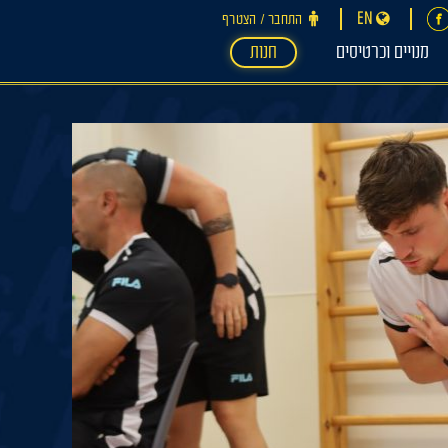
EN
התחבר ‪/‬ הצטרף
מנויים וכרטיסים
חנות