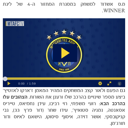
מ.ס אשדוד למשחק במסגרת המחזור ה-4 של ליגת
WINNER.
גם הפעם ולאור קצב המשחקים המהיר המאמן ז'ארקו לאזטיץ'
ביצע מספר שינויים בהרכב שלו ורענן את השורות.
הצהובים עלו
בהרכב הבא:
רועי משפתי, רוי רביבו, עידן נחמיאס, טייריס
אסאנטה, נמניה סטואיץ’, עידו שחר (דור פרץ 33), גבי
קניקובסקי, אושר דוידה, איסוף סיסוקו, הישאם לאיוס ודור
תורג'מן.