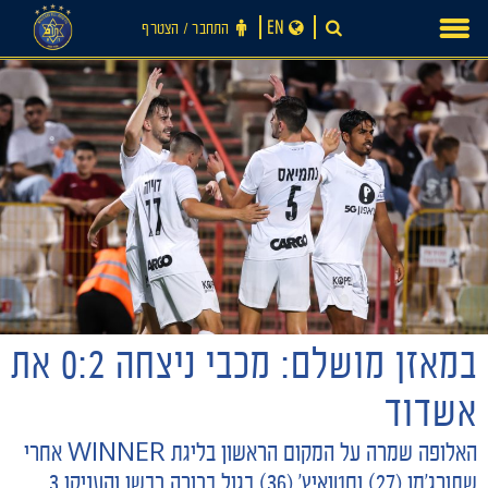
Ski
EN
התחבר ‪/‬ הצטרף
t
conten
במאזן מושלם: מכבי ניצחה 0:2 את
אשדוד
האלופה שמרה על המקום הראשון בליגת WINNER אחרי
שתורג'מן (27) וסטואיץ' (36) בגול בכורה כבשו והעניקו 3