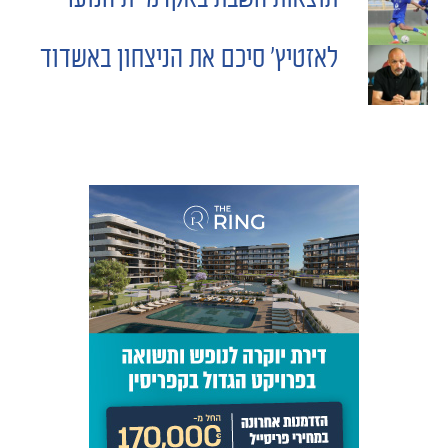
תוצאות השבת באקדמיית הנוער
POST
מכבי TV
לאזטיץ' סיכם את הניצחון באשדוד
NAVIGATION