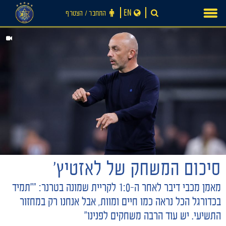
Ski
EN
התחבר ‪/‬ הצטרף
t
conten
סיכום המשחק של לאזטיץ'
חדשות
מאמן מכבי דיבר לאחר ה-1:0 לקריית שמונה בטרנר: ""תמיד
בכדורגל הכל נראה כמו חיים ומוות, אבל אנחנו רק במחזור
התשיעי. יש עוד הרבה משחקים לפנינו"