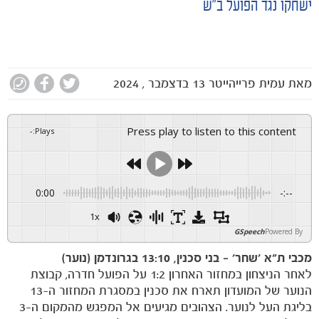
ישחקו נגד הפועל ב״ש
מאת
עמית פרייהייטר
13 בדצמבר , 2024
Press play to listen to this content
-
:
Plays
0:00
-:--
1x
GSpeech
Powered By
מכבי ת״א ׳שחר׳ – בני סכנין, 13:10 בגרונדמן (נוער)
לאחר הניצחון במחזור האחרון 1:2 על הפועל חדרה, קבוצת
הנוער של המועדון תארח את סכנין במסגרת המחזור ה-13
בליגת העל לנוער. הצהובים מגיעים אל המפגש מהמקום ה-3