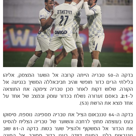
כרטיסים
בדקה ה-50 טבריה הייתה קרובה אל השער המצמק, אליהו
בלילתי הרים כדור חופשי ווהיב חביבאללה המשיך בנגיעה אל
הקורה. שלוש דקות לאחר מכן טבריה צימקה את התוצאה
ל-
2:1
. באסם זערורה נשלח בכדור עומק ובמצב של אחד על
אחד מצא את הרשת (53).
בדקה ה-64 טננבאום הציל את טבריה מספיגה נוספת. סיסוקו
בעט בעוצמה מחוץ לרחבה והשוער של טבריה הצליח להסיט
את הכדור אל המשקוף ולהציל שער בטוח. בדקה ה-81 שוב
טננבאום בלט. הפעם דוידה בעט כדור מסובב אל הפינה