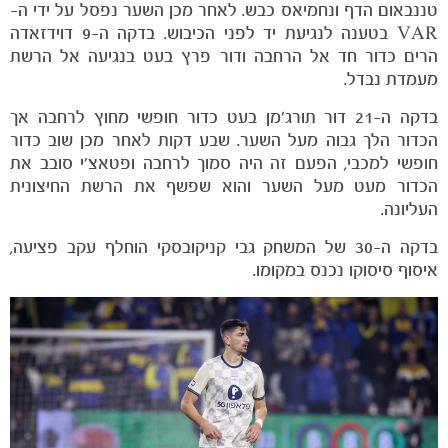
טננבאום הדף ונחמיאס כבש. לאחר מכן השער נפסל על ידי ה-
VAR בטענה לנגיעת יד לפני הכיבוש. בדקה ה-9 דוידזאדה
הרים כדור חד אל הרחבה ודור פרץ בעט בנגיעה אל הרשת
מעמדת נבדל.
בדקה ה-21 דור תורג׳מן בעט כדור חופשי מחוץ לרחבה אך
הכדור הלך גבוה מעל השער. שבע דקות לאחר מכן שוב כדור
חופשי למכבי, הפעם זה היה סמוך לרחבה ופטאצ׳י סובב את
הכדור מעט מעל השער והוא שפשף את הרשת החיצונית
העליונה.
בדקה ה-30 של המשחק גבי קניקובסקי הוחלף עקב פציעה,
איסוף סיסוקו נכנס במקומו.