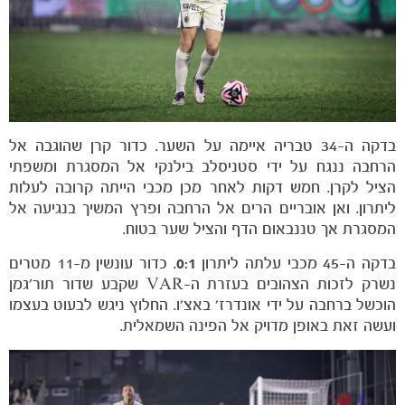
משחקים
ותוצאות
בדקה ה-34 טבריה איימה על השער. כדור קרן שהוגבה אל
הרחבה ננגח על ידי סטניסלב בילנקי אל המסגרת ומשפתי
הציל לקרן. חמש דקות לאחר מכן מכבי הייתה קרובה לעלות
ליתרון. ואן אובריים הרים אל הרחבה ופרץ המשיך בנגיעה אל
המסגרת אך טננבאום הדף והציל שער בטוח.
בדקה ה-45 מכבי עלתה ליתרון
0:1
. כדור עונשין מ-11 מטרים
נשרק לזכות הצהובים בעזרת ה-VAR שקבע שדור תור׳גמן
הוכשל ברחבה על ידי אונדרז' באצ'ו. החלוץ ניגש לבעוט בעצמו
ועשה זאת באופן מדויק אל הפינה השמאלית.