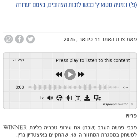
חדשות
(פ׳) ונמניה סטואיץ׳ כבשו לזכות הצהובים, באסם זערורה
מאת
צוות האתר
11 בינואר , 2025
Press play to listen to this content
-
:
Plays
0:00
-:--
1x
GSpeech
Powered By
פריויו
מכבי פגשה הערב (שבת) את עירוני טבריה בליגת WINNER
למשחק במסגרת המחזור ה-18, שהתקיים באיצטדיון גרין.