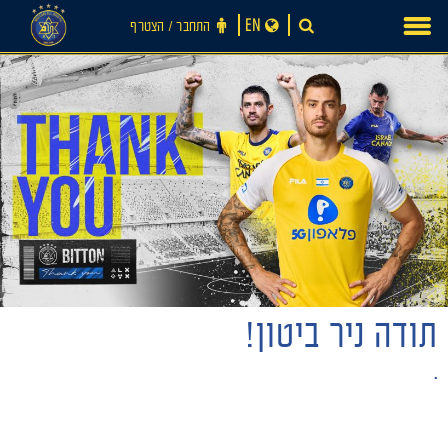
Ski
EN
התחבר ‪/‬ הצטרף
t
conten
חדשות
תודה ניר ביטון!
.