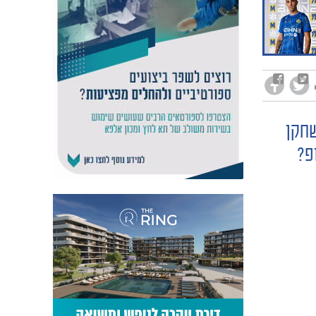
שחקן
פ?