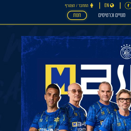
EN
התחבר ‪/‬ הצטרף
מנויים וכרטיסים
חנות