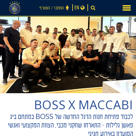
Ski
EN
התחבר ‪/‬ הצטרף
t
conten
BOSS X MACCABI
חדשות
לכבוד פתיחת חנות הדגל החדשה של BOSS במתחם ביג
פאשן גלילות – התארחו שחקני מכבי, הצוות המקצועי ואנשי
המועדון באירוע חגיגי