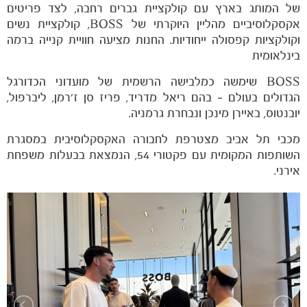
של המותג בארץ עם קולקציית גברים רחבה, לצד פריטים
אקסקלוסיביים מהליין היוקרתי של BOSS, קולקציית נשים
וקולקציות קפסולה ייחודיות. החנות מציעה חוויית קנייה ברמה
בינלאומית
BOSS שימשה כמלבישה הרשמית של מועדוני הכדורגל
הגדולים בעולם – בהם ריאל מדריד, פריז סן ז'רמן, ליברפול,
יובנטוס, באיירן מינכן ונבחרת גרמניה.
מכבי תל אביב מצטרפת לחבורה האקסקלוסיבית במסגרת
השותפות המקומית עם פקטורי 54, הנמצאת בבעלות משפחת
אירני.
משחקים
ותוצאות