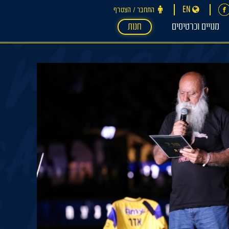
EN
התחבר ‪/‬ הצטרף
מנויים וכרטיסים
חנות