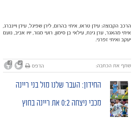
הרכב הקבוצה: עידן טראו, איתי בהרום, לירן שפיגל, עידן ויינברג,
איתי מהאגר, ערן גינת, עילאי בן סימון, רועי מגור, יויו אביב, נועם
יעקב ואיתי זפרני.
שתף את הכתבה:
הדפס
החידון: העבר שלנו מול בני ריינה
POST
מכבי ניצחה 0:2 את ריינה בחוץ
NAVIGATION
מכבי TV