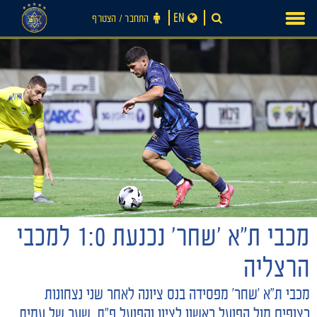
Ski
EN
התחבר ‪/‬ הצטרף
t
conten
מכבי ת״א ׳שחר׳ נכנעת 1:0 למכבי
הרצליה
מכבי ת״א ׳שחר׳ מפסידה בנס ציונה לאחר שני נצחונות
חדשות
רצופים מול הפועל ראשון לציון והפועל פ״ת. שער של עמית