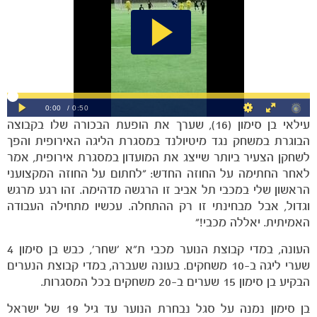
הקבוצות
עילאי בן סימון (16), שערך את הופעת הבכורה שלו בקבוצה
הבוגרת במשחק נגד מיטיולנד במסגרת הליגה האירופית והפך
לשחקן הצעיר ביותר שייצג את המועדון במסגרת אירופית, אמר
לאחר החתימה על החוזה החדש: "לחתום על החוזה המקצועני
הראשון שלי במכבי תל אביב זו הרגשה מדהימה. זהו רגע מרגש
וגדול, אבל מבחינתי זו רק ההתחלה. עכשיו מתחילה העבודה
האמיתית. יאללה מכבי!"
העונה, במדי קבוצת הנוער מכבי ת"א 'שחר', כבש בן סימון 4
שערי ליגה ב-10 משחקים. בעונה שעברה, במדי קבוצת הנערים
הבקיע בן סימון 15 שערים ב-20 משחקים בכל המסגרות.
בן סימון נמנה על סגל נבחרת הנוער עד גיל 19 של ישראל