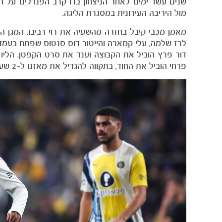
שנים עשר ימים לאחר הניצחון בדו קרב הפנדלים על ה
מול היריבה העירונית במסגרת הליגה.
מאמן מכבי קיבל בחזרה מהשעיה את רוי רביבו. המגן
לרז שלמה, עלי קמארה והייטור דוס סנטוס שפתח בעמדת 
דור פרץ הוביל את הקבוצה וענד את סרט הקפטן. הליו 
פרחי הוביל את החוד, בתקווה להגדיל את מאזנו ל-2 שערי ליגה ו-5 שערים בכל המסגרות העונה.