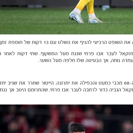
ביעי להניף את השלט עם 13 דקות של תוספת זמן.
חזקאל לעבר אבו פרחי שנגח מעל המשקוף. שתי דקות לאחר מכ
עמדה נוחה, אך הבעיטה שלו חלפה מעל השער.
במחצית השניה הפועל החזיקה יותר בכדור, אך בדקה ה-68 מכבי כמעט והכפילה את יתרונה. הייטור שחרר את 
קאל הגביה כדור לרחבה לעבר אבו פרחי, שהתרומם היטב אך נגח 