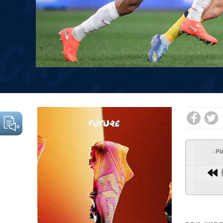
-
:
Pl