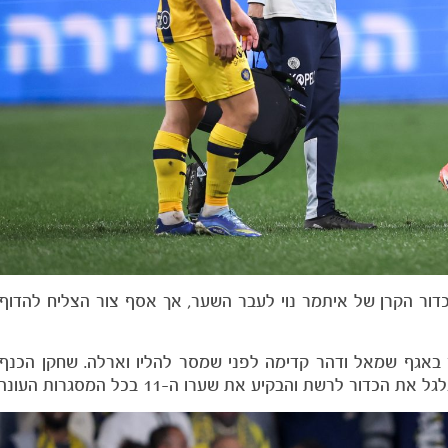
ט בנגיחה את כדור הקרן של איתמר נוי לעבר השער, אך אסף צור הצליח להד
ור באגף שמאל ודהר קדימה לפני שמסר להליו וארלה. שחקן הכנף 
ר לרשת והבקיע את שערו ה-11 בכל המסגרות העונה.