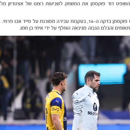
השופט דוד פוקסמן את המשחק לשביעות רצונו של אצטדיון מל
אנדריאן קרייב היה הראשון שספג כרטיס צהוב מהשופט פוקסמן בדקה ה-14, בעקבות עבירה מסוכנת על סי
מים והבלם הגבוה מגינאה הוחלף על ידי איתי בן חמו.