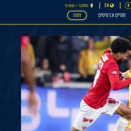
EN
התחבר ‪/‬ הצטרף
מנויים וכרטיסים
חנות