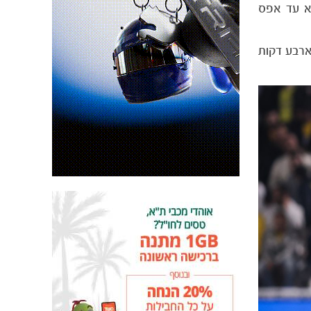
א עד אפס
יד אבו פרחי. ארבע דקות