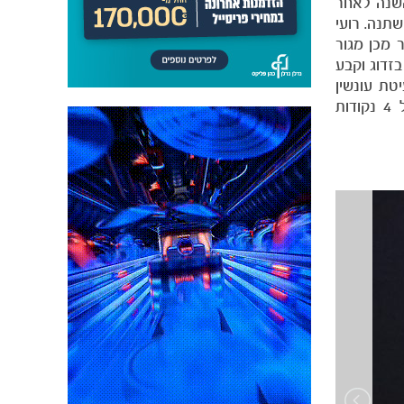
ני השנה לאחר
 הראשונה סיימה מכבי בפיגור 1:0. בדקה ה-52 הסיפור השתנה. רועי
ת התוצאה – זהו שערו הראשון העונה. 5 דקות לאחר מכן מגור
זדוג וקבע
 לבעיטת עונשין
מ-11 מטרים. בן סימון ניגש לבעוט ולא פספס – התוצאה היא 1:3 למכבי ת״א שחר שעולה למקום השני, בפער של 4 נקודות