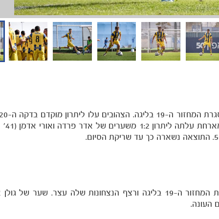
קבוצת נערים ג׳ אירחה את מכבי פ״ת למשחק במסגרת המחזור ה-19 בליגה ורצף הנצחונות שלה עצר. שע