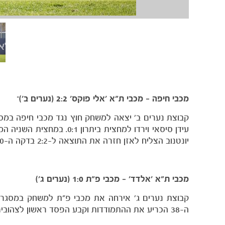
מכבי חיפה – מכבי ת״א ׳אלי פוקס׳ 2:2 (נערים ב׳)ֿ
יונטנוב הצליח לאזן חזרה את התוצאה ל-2:2 בדקה ה-50. התוצאה נשארה כך עד שריקת הסיום.
מכבי ת״א ׳אלדד׳ – מכבי פ״ת 1:0 (נערים ג׳)
ה-38 הכריע את ההתמודדות וקבע הפסד ראשון לצהובים העונה.