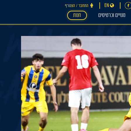
EN
התחבר ‪/‬ הצטרף
מנויים וכרטיסים
חנות