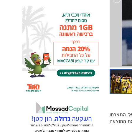
מחזור ה-19 בליגת העל לנערים א׳ התארחו
את התוצאה