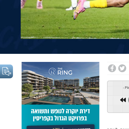
-
:
Pl