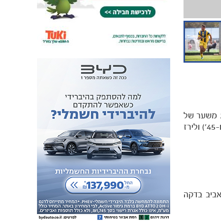
קבוצת נערים ב׳ יצאה למשחק חוץ נגד מכבי חיפה במסגרת המחזור ה-19 בליגה. הצהובים עלו ליתרון מוקדם בדקה ה-20 משער של
עידן סיסאי וירדו למחצית ביתרון 0:1. במחצית השניה המארחת עלתה ליתרון 1:2 משערים של אדר פרדה ואורי אדמן (41׳ ו-45׳) ולירז
ר של גולן אביב בדקה