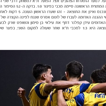
מחזור ה-2 בפלייאוף ליגת העל לנוער התארחו הצהובים אצל הפועל ת״א למשחק דרבי ש
שהפסידו בראשון. ישי ברוש כבש ראשון בדקה ה-44 ואת המחצית
מגור בעט מ-23 מטרים בעוצמה כדור שפגע במשקוף ונכנס ואיזן א
י ההגנה האדומה לעברו של לוטם אסרס שנגח לפינה הקצרה של ב
 הטירוף לא נגמר כאן, בדקה ה-60 קפטן האדומים עידן קפלנר דחף את עילאי בן סימון והשופט שרק