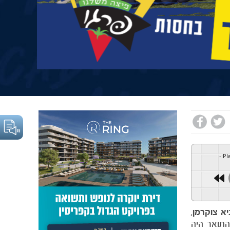
-
:
Pl
יא צוקרמן
,
התואר היה