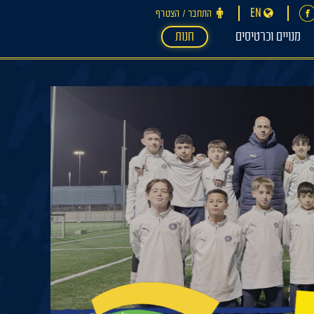
EN
התחבר ‪/‬ הצטרף
מנויים וכרטיסים
חנות