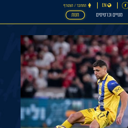
EN
התחבר ‪/‬ הצטרף
מנויים וכרטיסים
חנות