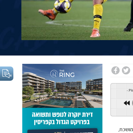
-
:
Pl
ה ממושכת,