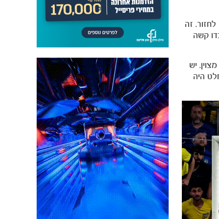
לחזור. זה
דו קשה
צוין. יש
לט היה