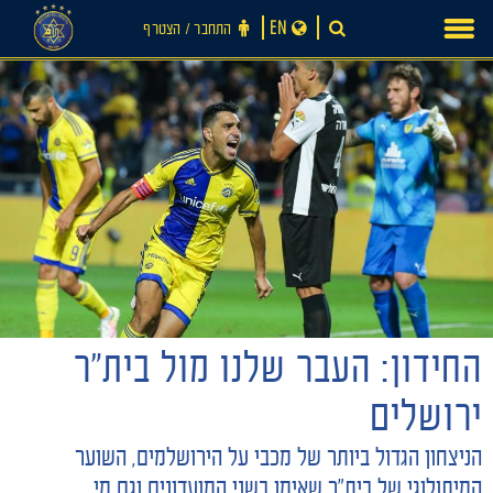
Ski
EN
התחבר ‪/‬ הצטרף
t
conten
חדשות
החידון: העבר שלנו מול בית״ר
ירושלים
הניצחון הגדול ביותר של מכבי על הירושלמים, השוער
המיתולוגי של בית״ר שאימן בשני המועדונים וגם מי