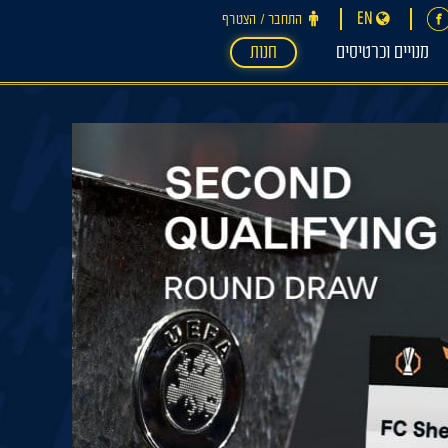
EN
התחבר ‪/‬ הצטרף
מנויים וכרטיסים
חנות