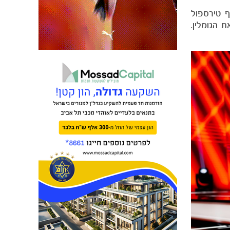
ף טירספול
כאשר מכבי צפויה לארח את הגומלין.