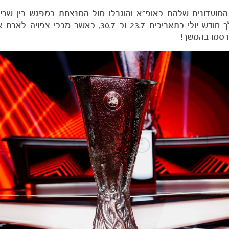
 המועדונים שלהם באופ"א והוגרלו מול המנצחת במפגש בין שרי
(מולדובה) לאלומיניי (סלובניה). המשחקים ייערכו במהלך חודש יולי בתאריכים 23.7 וב-30.7, 
ורסמו בהמשך!