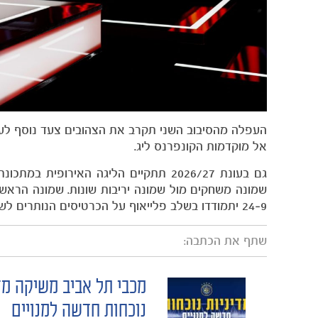
העפלה מהסיבוב השני תקרב את הצהובים צעד נוסף לעב
אל מוקדמות הקונפרנס ליג.
שמונה משחקים מול שמונה יריבות שונות. שמונה הראשונ
9–24 יתמודדו בשלב פלייאוף על הכרטיסים הנותרים לשמינית הגמר. הקבוצות שיסיימו במקום ה-25 ומטה יסיימו את דרכן במפעל.
שתף את הכתבה:
מכבי תל אביב משיקה מד
POST
נוכחות חדשה למנויים