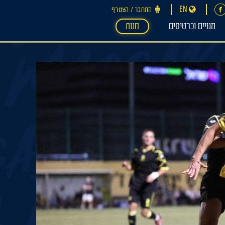
EN
התחבר ‪/‬ הצטרף
מנויים וכרטיסים
חנות