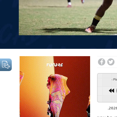
-
:
Pl