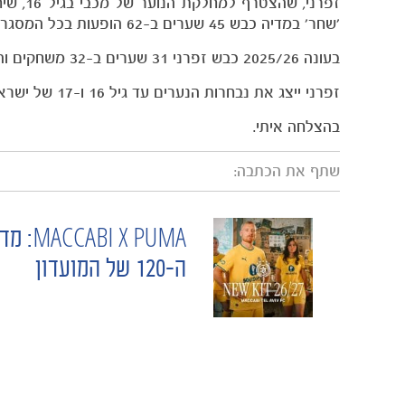
'שחר' במדיה כבש 45 שערים ב-62 הופעות בכל המסגרות.
בעונה 2025/26 כבש זפרני 31 שערים ב-32 משחקים והיה לו חלק משמעותי בזכייה של מכבי ת"א 'שחר' באליפות.
זפרני ייצג את נבחרות הנערים עד גיל 16 ו-17 של ישראל וכבש 3 שערים ב-9 משחקים בינ"ל.
בהצלחה איתי.
שתף את הכתבה:
ABI X PUMA
POST
ה-120 של המועדון
NAVIGATION