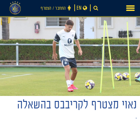
Ski
EN
התחבר ‪/‬ הצטרף
t
conten
חדשות
נאוי מצטרף לקריבבס בהשאלה
.