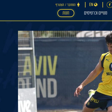
EN
התחבר ‪/‬ הצטרף
מנויים וכרטיסים
חנות