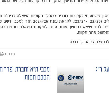
נדב נידם הצטרף למחלקת הנוער של מכבי תל אביב בשנת 2014 מעירוני מודיעין, התקדם בכל קבוצות הגיל 
סיון משמעותי בקבוצות בוגרים במהלך תקופות השאלה בבית"ר ת
ים (20/21), הפועל קריית שמונה (21/22) והפועל ירושלים (22/23 ו-23/24). לקרא
פים, לפני שיצא בהמשך אותה עונה לתקופת השאלה נוספת בהפ
לו הצלחה בהמשך דרכו.
הדפס
ת הפועל ר"ג
מכבי ת"א וחברת 'פרי' ח
הסכם חסות