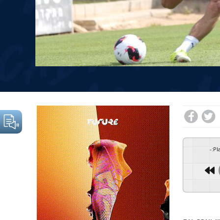
-
:
Pl