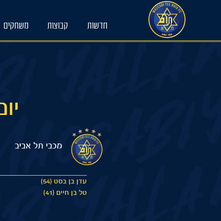
Ski
t
חדשות
קבוצות
משחקים
conten
יום של
מכבי תל אביב
עדן בן בסט (54)
טל בן חיים (41)