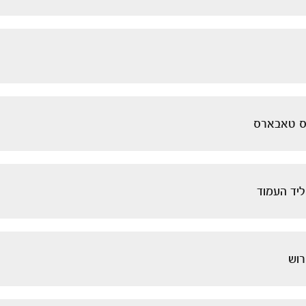
וס טאבארס
יד העמוד
רוש