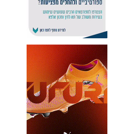
אקדמיית
הנוער