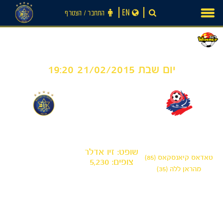
Ski
EN
התחבר ‪/‬ הצטרף
t
conten
יום שבת 21/02/2015 19:20
0
2
-
הפועל חיפה
מכבי תל אביב
שופט: זיו אדלר
טאדאס קיאנסקאס (85)
צופים: 5,230
מהראן ללה (35)
חדשות