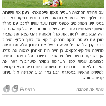
עם תחילת המחצית השנייה פאקו אייסטאראן רענן את השורות
עם חילוף כפול שראה את ורמוט ומיכה נכנסים במקום ראדי ובן
בסט. שני המחליפים כמעט חיברו שער שוויון למכבי עם מהלך
משותף שהסתיים עם בעיטה של ורמוט והדיפה של קובאר. טיבי
היה הבא בתור לנסות את מזלו ולאחריו זהבי מצא את קובאר
מוכן עם בעיטה חזקה מרחוק. דווקא אז, בתוך הלחץ הצהוב
כדור קרן של הפועל חיפה הכפיל את היתרון שלה עם נגיחה
מדויקת של קיאנסקאס. בן חיים היה האחרון לנסות את מזלו,
אך שריקת הסיום של זיו אדלר בישרה על הפסד מפתיע
לצהובים. שניות לפני השריקה ניקולה מיטרוביץ' ראה את
האדום לאחר דין ודברים עם השופט. ביום רביעי תצא הקבוצה
למשחק הראשון במסגרת רבע גמר גביע המדינה מול עירוני
קרית שמונה.
שתף את הכתבה:
הדפס