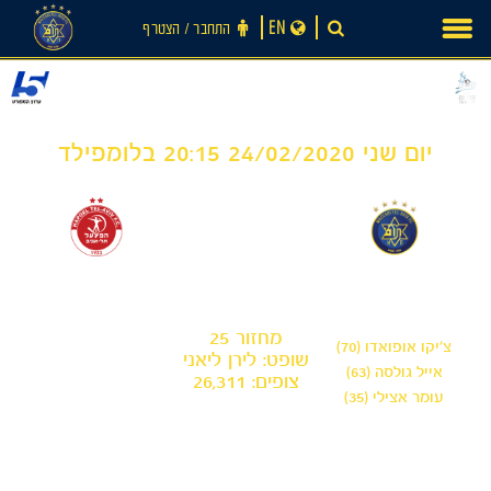
Ski
EN
התחבר ‪/‬ הצטרף
t
conten
יום שני 24/02/2020 20:15 בלומפילד
0
3
-
מכבי תל אביב
הפועל תל אביב
מחזור 25
צ'יקו אופואדו (70)
שופט: לירן ליאני
אייל גולסה (63)
צופים: 26,311
עומר אצילי (35)