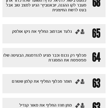
68
כמעט בישול לדניאל פרץ! השוער שלח כדור ארוך
מעבר לקו ההגנה, יובאנוביץ' הגיע למצב טוב אבל
בעט לרשת החיצונית
65
‏גלעד אברמוב החליף את ניקו אולסק
64
מכלוף רק נכנס וכבר מגיע להזדמנות, הבעיטה שלו
מפספסת את המסגרת
63
‏תומר מכלוף החליף את קלמן שטורם
63
‏מתן חוזז החליף את מאור קנדיל