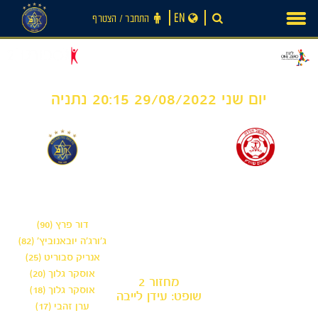
Ski
EN
התחבר ‪/‬ הצטרף
t
conten
יום שני 29/08/2022 20:15 נתניה
6
0
-
הפועל חדרה
מכבי תל אביב
דור פרץ (90)
ג'ורג'ה יובאנוביץ' (82)
אנריק סבוריט (25)
אוסקר גלוך (20)
מחזור 2
אוסקר גלוך (18)
שופט: עידן לייבה
ערן זהבי (17)