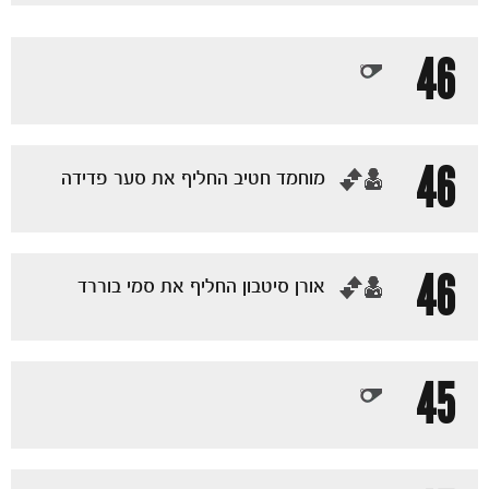
46
46
‏מוחמד חטיב החליף את סער פדידה
46
‏אורן סיטבון החליף את סמי בוררד
45