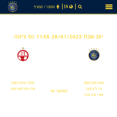
Ski
EN
התחבר ‪/‬ הצטרף
t
conten
יום שבת 28/01/2023 11:55 נס ציונה
2
3
-
מכבי תל אביב 'שחר'
הפועל באר שבע
'השלושה'
אגם חנון (80)
אמיר גנאח (56)
בר לין (22)
אדן הנריקס (50)
מחזור 19
אורי עזו (12)
חדשות