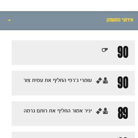
אירועי המשחק
אירועי המשחק
90
סיקור המשחק
הרכבים
90
‏עומרי ג׳רפי החליף את עמית צור
גלריה
89
‏יניר אמור החליף את רותם גרמה