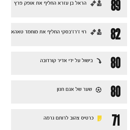
89
‏הראל בן עזרא החליף את אופק פרץ
82
‏רוי ז׳רז׳בסקי החליף את מוחמד טאהא
80
בישול על ידי אדיר קורדובה
הקבוצות
80
שער של אגם חנון
71
כרטיס צהוב לרותם גרמה