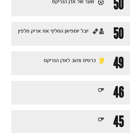
50
שער של אדן הנריקס
50
‏יובל יוספיאן החליף את אריק חלפין
משחקים
ותוצאות
49
כרטיס צהוב לאדן הנריקס
46
45