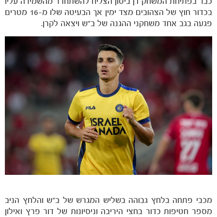
כבר בפתיחת המשחק דן ביטון הצליח להשתחרר מהשמירה עליו
בכדור חוץ של הצהובים מצד ימין אך הבעיטה שלו מ-16 מטרים
פגעה בגב אחד משחקני ההגנה של ב"ש ויצאה לקרן.
מכבי פתחה בלחץ גבוהה בשליש המגרש של ב"ש והלחץ הניב
מספר חטיפות כדור בחצי היריבה וניסיונות של דור פרץ ואילון