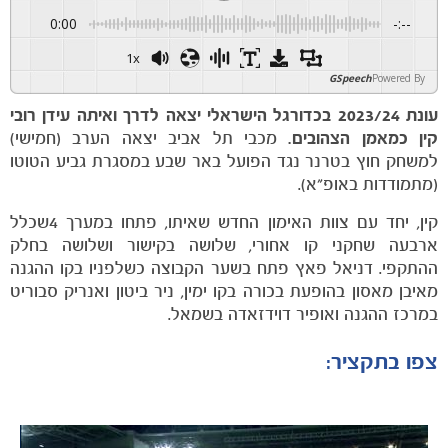
0:00
-:--
1x
GSpeech
Powered By
עונת 2023/24 בכדורגל הישראלי יצאה לדרך ואיתה עידן רובי
קין כמאמן הצהובים.
מכבי תל אביב יצאה הערב (חמישי)
למשחק חוץ בטרנר נגד הפועל באר שבע במסגרת גביע הטוטו
(מתמודדות באופ"א).
קין, יחד עם צוות האימון החדש שאיתו, פתחו במערך 4שכלל
ארבעה שחקני קו אחורי, שלושה בקישור ושלושה בחלק
ההתקפי. דניאל פאץ פתח בשער הקבוצה כשלפניו בקו ההגנה
מאיבן מאסון בהופעת בכורה בקו ימין, ניר ביטון ואנריק סבוריט
במרכז ההגנה ואופיר דוידזאדה בשמאל.
צפו בתקציר: