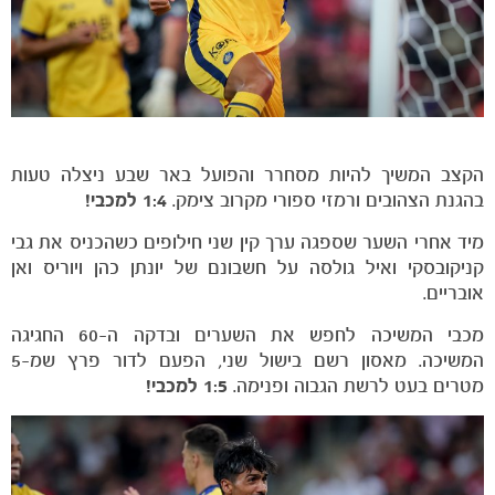
הקצב המשיך להיות מסחרר והפועל באר שבע ניצלה טעות
בהגנת הצהובים ורמזי ספורי מקרוב צימק.
1:4 למכבי!
מיד אחרי השער שספגה ערך קין שני חילופים כשהכניס את גבי
קניקובסקי ואיל גולסה על חשבונם של יונתן כהן ויוריס ואן
אובריים.
מכבי המשיכה לחפש את השערים ובדקה ה-60 החגיגה
המשיכה. מאסון רשם בישול שני, הפעם לדור פרץ שמ-5
מטרים בעט לרשת הגבוה ופנימה.
1:5 למכבי!