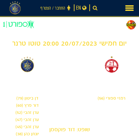
Ski
EN
התחבר ‪/‬ הצטרף
t
conten
יום חמישי 20/07/2023 20:00 טוטו טרנר
6
1
-
הפועל באר שבע
מכבי תל אביב
רמזי ספורי (56)
דן ביטון (79)
דור פרץ (60)
ערן זהבי (52)
ערן זהבי (47)
ערן זהבי (45)
שופט: דוד פוקסמן
יונתן כהן (38)