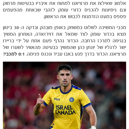
אלמוג שאילצו את מרציאנו למתוח את איבריו בבעיטות מרחוק
וגם ניסיונות להכניס כדורי עומק לזהבי שבאחת מהפעמים
פספס במעט הזדמנות לכבוש את הראשון.
מכבי המשיכה לשלוט במשחק באופן מובהק ובדקה ה-38 ביטון
מצא בכדור עומק לצד שמאל את דוידזאדה, האחרון המשיך
בנגיחה למרכז הרחבה. הכדור נהדף פעם אחת על ידי בריירו
ישר לרגליו של יונתן כהן שהמשיך בבעיטה מהאוויר לשערו של
מרציאנו. הכדור בדרך פגע באבו עביד ונכנס פנימה.
0:1 למכבי!
משחקים
ותוצאות