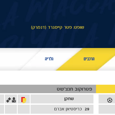
שופט: פטר קייסגרד (דנמרק)
הרכבים
גלריה
פטרוקוב חנצ'שט
שחקן
29
כריסטיאן אברם