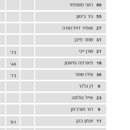
90
רועי משפתי
55
ניר ביטון
27
אופיר דוידזאדה
31
שחר פיבן
21
שרן ייני
73'
18
פארפה גויאגון
46'
36
עידו שחר
73'
6
דן גלזר
23
אייל גולסה
9
דור תורג׳מן
11
יונתן כהן
61'