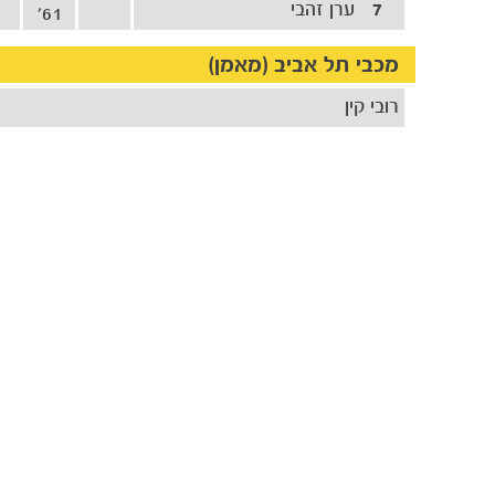
7
ערן זהבי
61'
מכבי תל אביב (מאמן)
רובי קין