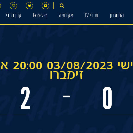
המועדון
מכבי TV
אקדמיה
Forever
קרן מכבי
יום חמישי 
זימברו
2
0
-