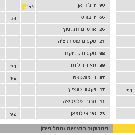
90
יון ג'רדאן
44'
66
יון בורס
39'
26
ארטיום רוזגוניוץ
21
מקסים פוטירניצ'ה
98
מקסים קוז'וקרו
39
טאודור לונגו
39'
37
דן פושקאש
64'
17
ויקטור בוגציוץ
90'
11
סרג'יו פלאטיצה
23
מיחאי לופאן
64'
פטרוקוב חנצ'שט (מחליפים)