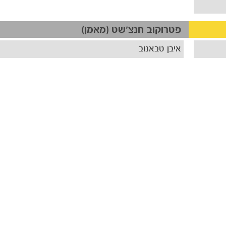
פטרוקוב חנצ'שט (מאמן)
איבן טבאנוב