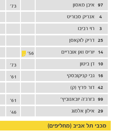
97
איבן מאסון
73'
4
אנריק סבוריט
3
רוי רביבו
25
דריק לוקאסן
14
יוריס ואן אובריים
56'
10
דן ביטון
73'
16
גבי קניקובסקי
61'
42
דור פרץ (ק)
99
ג'ורג'ה יובאנוביץ'
61'
29
אילון אלמוג
46'
מכבי תל אביב (מחליפים)