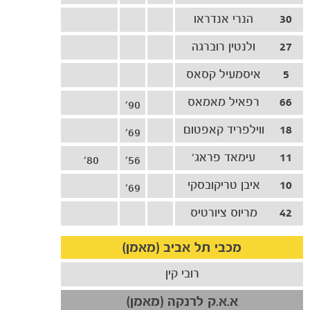
30
הנרי אנדראו
27
ולנטין רוברגה
5
איסמעיל קסאס
66
רפאיל מאמאס
90'
18
ווילפריד קאפטום
69'
11
עימאד פראג'
80'
56'
10
איבן טריקובסקי
69'
42
מריוס ציורטיס
מכבי תל אביב (מאמן)
כרטיסים
רובי קין
א.א.ק לרנקה (מאמן)