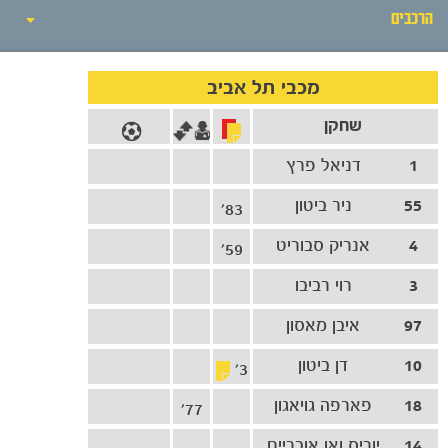
הרכבים
אירועי המשחק
מכבי תל אביב
שחקן
סיקור המשחק
1
דניאל פרץ
הרכבים
55
ניר ביטון
83'
גלריה
4
אנריק סבוריט
59'
3
רוי רביבו
97
איבן מאסון
10
דן ביטון
3'
18
פארפה גויאגון
77'
14
יוריס ואן אובריים