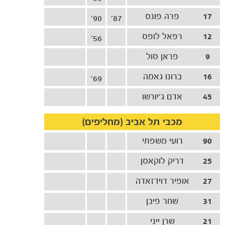
17
פרה פונס
90'
87'
12
רפאל לופס
56'
9
פראן סול
16
ברונו גאמה
69'
45
אדם ג'יורשו
מכבי תל אביב (מחליפים)
90
רועי משפתי
25
דריק לוקאסן
27
אופיר דוידזאדה
31
שחר פיבן
21
שרן ייני