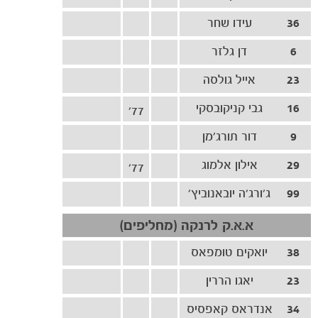
36
עידו שחר
6
משחקים
דן גלזר
ותוצאות
23
אייל גולסה
16
גבי קניקובסקי
77'
9
דור תורג׳מן
29
אילון אלמוג
77'
99
ג'ורג'ה יובאנוביץ'
א.א.ק לרנקה (מחליפים)
38
יואקים טומפאס
23
יאגו הררין
34
אנדראס קאפסיס