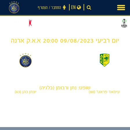
Ski
EN
התחבר ‪/‬ הצטרף
t
conten
יום רביעי 09/08/2023 20:00 א.א.ק ארנה
1
1
-
א.א.ק לרנקה
מכבי תל אביב
שופט: נתן ורבומן (בלגיה)
עימאד פראג\' (80)
יונתן כהן (63)
חדשות