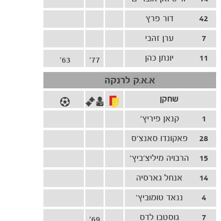
42
דור פרץ
7
ערן זהבי
11
יונתן כהן
63'
77'
א.א.ק לרנקה
שחקן
הקבוצות
1
קנאן פיריץ'
28
פאקונדו סאנצ'ס
15
הרבויה מיליצ'ביץ'
14
אנחל גארסיה
4
ננאד טומוביץ'
7
גוסטבו לדס
69'