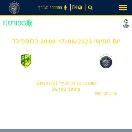
Ski
EN
התחבר ‪/‬ הצטרף
t
conten
יום חמישי 17/08/2023 20:00 בלומפילד
0
1
-
מכבי תל אביב
א.א.ק לרנקה
שופט: פראן יוביץ' (קרואטיה)
צופים: 26,152
ערן זהבי (86)