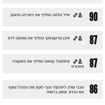
90
‏אייל גולסה החליף את פארפה גויאגון
87
‏איבן טריקובסקי החליף את גוסטבו לדס
87
‏איסמעיל קסאס החליף את פאקונדו
סאנצ'ס
86
מכבי עולה ליתרון!!! זהבי לוקח את הפנדל ונועץ
את הכדור עמוק ברשת!