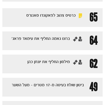
65
כרטיס צהוב לפאקונדו סאנצ'ס
משחקים
ותוצאות
64
‏ברונו גאמה החליף את עימאד פראג'
62
‏מילסון החליף את יונתן כהן
49
ביטון שולח בעיטה מ-17 מטרים - מעל השער