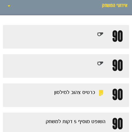
חדשות
אירועי המשחק
אירועי המשחק
90
סיקור המשחק
הרכבים
90
גלריה
90
כרטיס צהוב למילסון
90
השופט מוסיף 5 דקות למשחק