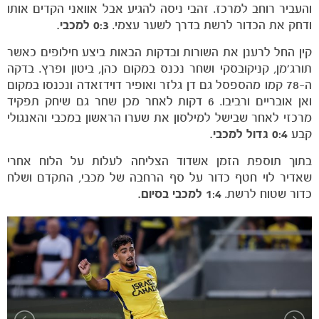
והעביר רוחב למרכז. זהבי ניסה להגיע אבל אוואני הקדים אותו
ודחק את הכדור לרשת בדרך לשער עצמי.
0:3 למכבי.
קין החל לרענן את השורות ובדקות הבאות ביצע חילופים כאשר
תורג'מן, קניקובסקי ושחר נכנס במקום כהן, ביטון ופרץ. בדקה
ה-78 קמו מהספסל גם דן גלזר ואופיר דוידזאדה ונכנסו במקום
ואן אובריים ורביבו. 6 דקות לאחר מכן שחר גם שיחק תפקיד
מרכזי לאחר שבישל למילסון את שערו הראשון במכבי והאנגולי
קבע
0:4 גדול למכבי.
בתוך תוספת הזמן אשדוד הצליחה לעלות על הלוח אחרי
שאדיר לוי חטף כדור על סף הרחבה של מכבי, התקדם ושלח
כדור שטוח לרשת.
1:4 למכבי בסיום.