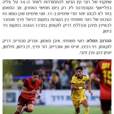
שחקניו של רובי קין הגיעו להתמודדות לאחר ה-1:4 על צליה
בפלייאוף הקונפרנס ליג רק ביום חמישי האחרון, אך המאמן
הקבוצות
בחר לא לבצע יותר מדי שינויים ב-11. שני שינויים שכן נעשו היו
הצבתו של רועי משפתי בין הקורות במקום דניאל פרץ שנמכר
לבאיירן מינכן והכללת דריק לוקאסן במרכז ההגנה במקום ניר
ביטון.
ההרכב המלא:
רועי משפתי, איבן מאסון, אנריק סבוריט, דריק
לוקאסן, רוי רביבו, יוריס ואן אובריים, דור פרץ, דן ביטון, מילסון,
יונתן כהן, ערן זהבי.