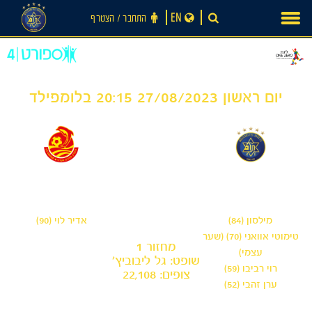
Ski
EN
התחבר ‪/‬ הצטרף
t
conten
יום ראשון 27/08/2023 20:15 בלומפילד
1
4
-
מכבי תל אביב
מ.ס אשדוד
מילסון (84)
אדיר לוי (90)
טימוטי אוואני (70) (שער
מחזור 1
עצמי)
שופט: גל ליבוביץ'
רוי רביבו (59)
צופים: 22,108
ערן זהבי (52)