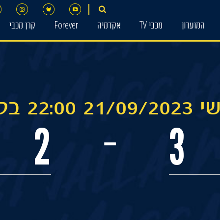
המועדון
מכבי TV
אקדמיה
Forever
קרן מכבי
2 בלומפילד
2
3
-