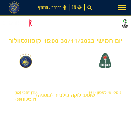
Ski
EN
התחבר ‪/‬ הצטרף
t
conten
יום חמישי 30/11/2023 15:00 קופווגסוולור
2
1
-
בריידבליק
מכבי תל אביב
גיסלי איולפסון (61)
ערן זהבי (82)
שופט: לוקה בילבייה (בוסניה)
דן ביטון (35)