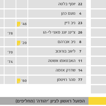
22
יוסף בלטה
4
נועם כהן
23
ניב דיין
46'
26
צ׳ינג יונג סאני לי-הו
78'
8
ניב אברהם
20'
7
ליאב בורוכוב
70'
11
האבטאמו אשטה
74'
14
שדרק אזמה
77
סהר רויטמן
60'
הפועל ראשון לציון 'יהודה' (מחליפים)