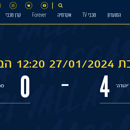
המועדון
מכבי TV
אקדמיה
Forever
קרן מכבי
12: הברפלד
0
4
-
'יהודה'
מכ