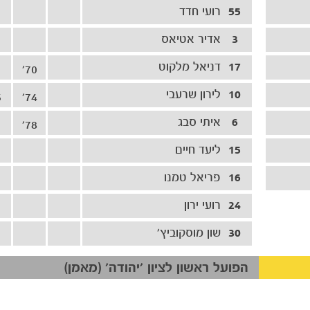
55
רועי חדד
3
אדיר אטיאס
17
דניאל מלקוט
70'
10
לירון שרעבי
'
74'
6
איתי סבג
78'
15
ליעד חיים
16
פריאל טמנו
24
רועי ירון
30
שון מוסקוביץ׳
הפועל ראשון לציון 'יהודה' (מאמן)