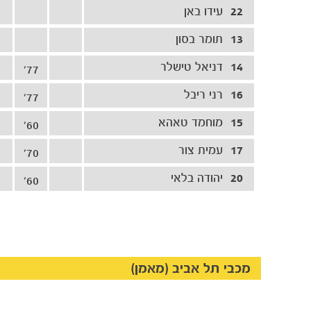
22
עידו באן
13
תומר בסון
14
דניאל טישלר
77'
16
רני ריבל
77'
15
מוחמד טאהא
60'
17
עמית צור
70'
20
יהודה בלאי
60'
מכבי תל אביב (מאמן)