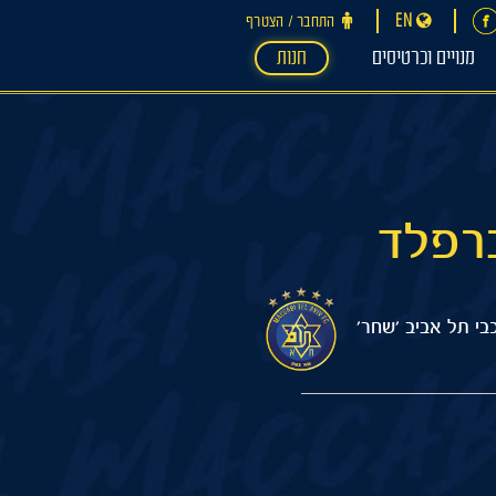
EN
התחבר ‪/‬ הצטרף
מנויים וכרטיסים
חנות
בי תל אביב 'שחר'