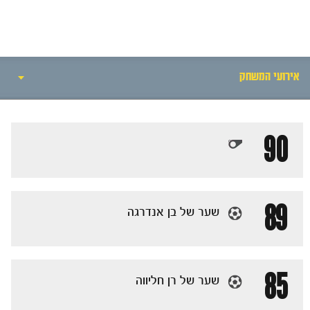
אירועי המשחק
אירועי המשחק
90
סיקור המשחק
הרכבים
89
שער של בן אנדרגה
גלריה
85
שער של רן חליווה