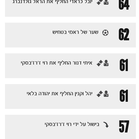
64
‏יובל כראדי החליף את הראל גולדנברג
62
שער של ראמי בטחיש
61
‏איתי דנור החליף את רוי ז׳רז׳בסקי
61
‏יהל וקנין החליף את יהודה בלאי
57
בישול על ידי רוי ז׳רז׳בסקי