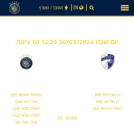
Ski
EN
התחבר ‪/‬ הצטרף
t
conten
יום שבת 30/03/2024 12:20 נס ציונה
5
3
-
הפועל קרית שמונה -
מכבי תל אביב 'שחר'
נוער
בן אנדרגה (89)
מוחמד טאהא (57)
רן חליווה (85)
אורי עזו (48)
ראמי בטחיש (62)
יהודה בלאי (28)
יהודה בלאי (12)
מחזור 22
חדשות
עידו עולי (8)