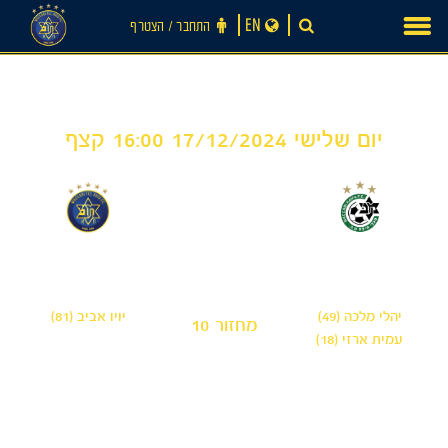
Ski
EN
התחבר ‪/‬ הצטרף
t
conten
יום שלישי 17/12/2024 16:00 קצף
1
2
-
חדשות
מכבי חיפה ׳הרדי׳
מכבי תל אביב 'שחר'
יהלי מלכה (49)
יויו אביב (81)
מחזור 10
עמית ארזי (18)