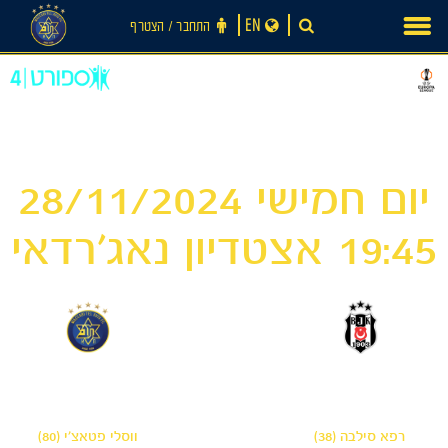
Ski
EN
התחבר ‪/‬ הצטרף
t
conten
יום חמישי 28/11/2024
19:45 אצטדיון נאג׳רדאי
3
1
-
בשיקטאש
מכבי תל אביב
רפא סילבה (38)
ווסלי פטאצ'י (80)