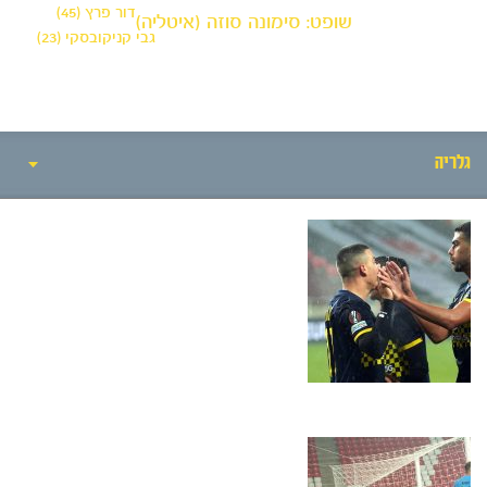
דור פרץ (45)
שופט: סימונה סוזה (איטליה)
גבי קניקובסקי (23)
גלריה
חדשות
אירועי המשחק
סיקור המשחק
הרכבים
גלריה